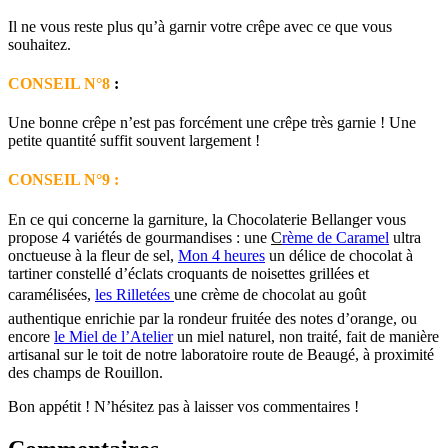
Il ne vous reste plus qu’à garnir votre crêpe avec ce que vous
souhaitez.
CONSEIL N°8
:
Une bonne crêpe n’est pas forcément une crêpe très garnie ! Une
petite quantité suffit souvent largement !
CONSEIL N°9 :
En ce qui concerne la garniture, la Chocolaterie Bellanger vous
propose 4 variétés de gourmandises : une
C
rème de Caramel
ultra
onctueuse à la fleur de sel,
Mon 4 heures
un délice de chocolat à
tartiner constellé d’éclats croquants de noisettes grillées et
caramélisées,
les Rilletées
une crème de chocolat au goût
authentique enrichie par la rondeur fruitée des notes d’orange, ou
encore
le Miel de l’Atelier
un miel naturel, non traité, fait de manière
artisanal sur le toit de notre laboratoire route de Beaugé, à proximité
des champs de Rouillon.
Bon appétit ! N’hésitez pas à laisser vos commentaires !