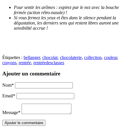
Pour sentir les arômes : expirez par le nez avec la bouche
fermée (action rétro-nasale) !
Si vous fermez les yeux et êtes dans le silence pendant la
dégustation, les derniers sens qui restent libres auront une
sensibilité accrue !
Étiquettes :
bellanger
,
chocolat
,
chocolaterie
,
collection
,
couleur
,
crayons
,
rentrée
,
rentréedesclasses
Ajouter un commentaire
Nom
*
Email
*
Message
*