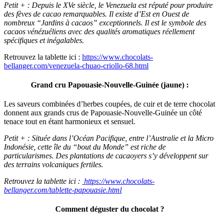
Petit + : Depuis le XVe siècle, le Venezuela est réputé pour produire
des fèves de cacao remarquables. Il existe d’Est en Ouest de
nombreux “Jardins à cacaos” exceptionnels. Il est le symbole des
cacaos vénézuéliens avec des qualités aromatiques réellement
spécifiques et inégalables.
Retrouvez la tablette ici :
https://www.chocolats-
bellanger.com/venezuela-chuao-criollo-68.html
Grand cru Papouasie-Nouvelle-Guinée (jaune) :
Les saveurs combinées d’herbes coupées, de cuir et de terre chocolat
donnent aux grands crus de Papouasie-Nouvelle-Guinée un côté
tenace tout en étant harmonieux et sensuel.
Petit + : Située dans l’Océan Pacifique, entre l’Australie et la Micro
Indonésie, cette île du “bout du Monde” est riche de
particularismes. Des plantations de cacaoyers s’y développent sur
des terrains volcaniques fertiles.
Retrouvez la tablette ici :
https://www.chocolats-
bellanger.com/tablette-papouasie.html
Comment déguster du chocolat ?